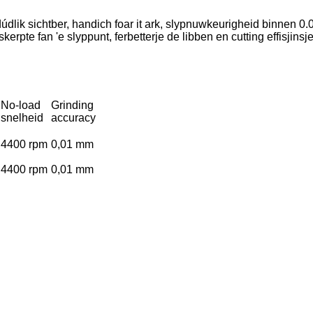
údlik sichtber, handich foar it ark, slypnuwkeurigheid binnen 0.0
rpte fan 'e slyppunt, ferbetterje de libben en cutting effisjinsje
No-load
Grinding
snelheid
accuracy
4400 rpm
0,01 mm
4400 rpm
0,01 mm