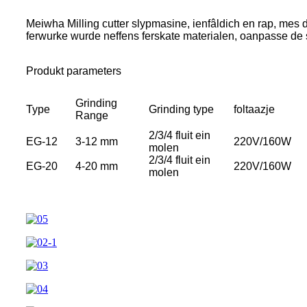
Meiwha Milling cutter slypmasine, ienfâldich en rap, mes d
ferwurke wurde neffens ferskate materialen, oanpasse de ske
Produkt parameters
Grinding
Type
Grinding type
foltaazje
Range
2/3/4 fluit ein
EG-12
3-12 mm
220V/160W
molen
2/3/4 fluit ein
EG-20
4-20 mm
220V/160W
molen