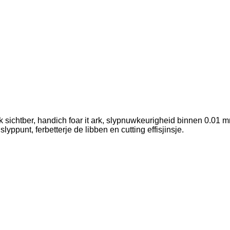
 sichtber, handich foar it ark, slypnuwkeurigheid binnen 0.01 mm
yppunt, ferbetterje de libben en cutting effisjinsje.