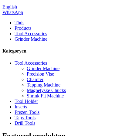
English
WhatsApp
Thús
Products
Tool Accessories
Grinder Machine
Kategoryen
Tool Accessories
Grinder Machine
Precision Vise
Chamfer
Tapping Machine
Magnetyske Chucks
Shrink Fit Machine
Tool Holder
Inserts
Frezen Tools
Taps Tools
Drill Tools
Featured produkten