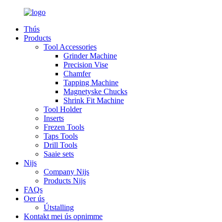
Thús
Products
Tool Accessories
Grinder Machine
Precision Vise
Chamfer
Tapping Machine
Magnetyske Chucks
Shrink Fit Machine
Tool Holder
Inserts
Frezen Tools
Taps Tools
Drill Tools
Saaie sets
Nijs
Company Nijs
Products Nijs
FAQs
Oer ús
Útstalling
Kontakt mei ús opnimme