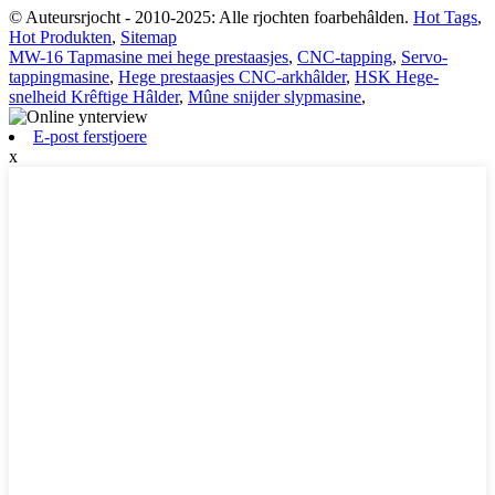
© Auteursrjocht - 2010-2025: Alle rjochten foarbehâlden.
Hot Tags
,
Hot Produkten
,
Sitemap
MW-16 Tapmasine mei hege prestaasjes
,
CNC-tapping
,
Servo-
tappingmasine
,
Hege prestaasjes CNC-arkhâlder
,
HSK Hege-
snelheid Krêftige Hâlder
,
Mûne snijder slypmasine
,
E-post ferstjoere
x