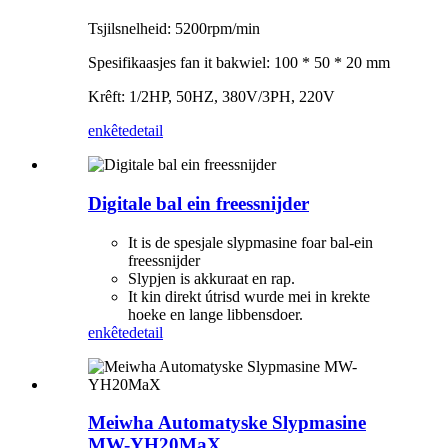
Tsjilsnelheid: 5200rpm/min
Spesifikaasjes fan it bakwiel: 100 * 50 * 20 mm
Krêft: 1/2HP, 50HZ, 380V/3PH, 220V
enkête
detail
Digitale bal ein freessnijder
It is de spesjale slypmasine foar bal-ein
freessnijder
Slypjen is akkuraat en rap.
It kin direkt útrisd wurde mei in krekte
hoeke en lange libbensdoer.
enkête
detail
Meiwha Automatyske Slypmasine
MW-YH20MaX