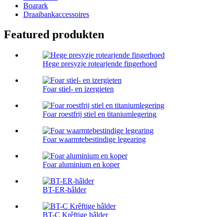
Boarark
Draaibankaccessoires
Featured produkten
Hege presyzje rotearjende fingerhoed
Foar stiel- en izergieten
Foar roestfrij stiel en titaniumlegering
Foar waarmtebestindige legearing
Foar aluminium en koper
BT-ER-hâlder
BT-C Krêftige hâlder