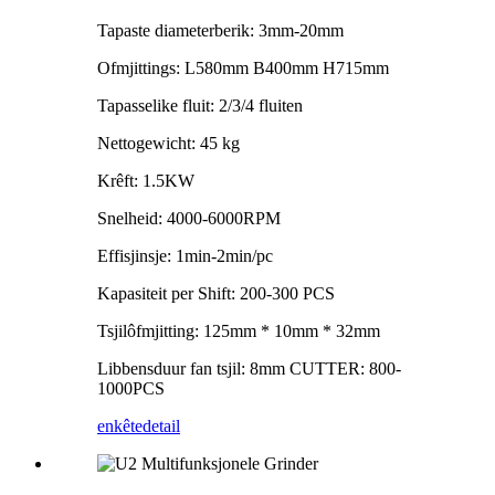
Tapaste diameterberik: 3mm-20mm
Ofmjittings: L580mm B400mm H715mm
Tapasselike fluit: 2/3/4 fluiten
Nettogewicht: 45 kg
Krêft: 1.5KW
Snelheid: 4000-6000RPM
Effisjinsje: 1min-2min/pc
Kapasiteit per Shift: 200-300 PCS
Tsjilôfmjitting: 125mm * 10mm * 32mm
Libbensduur fan tsjil: 8mm CUTTER: 800-
1000PCS
enkête
detail