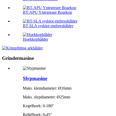
BT-APU Yntegreare Boarkop
BT-SLA sydslot einfreeshâlder
Hoekkophâlder
Grindermasine
Slypmasine
Maks. klemdiameter: Ø16mm
Maks. slypdiameter: Ø25mm
Kegelhoek: 0-180°
Reliëfhoek: 0-45°