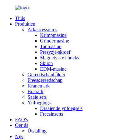
Thús
Produkten
Arkaccessoires
Krimpmasine
Grindermasine
Tapmasine
Presyzje-skroef
Magnetyske chucks
Skuon
EDM-masine
Gereedschaphâlder
Freesgereedschap
Kranen ark
Boarark
Saaie sets
Ynfoegings
Draaiende ynfoegsels
Freesinserts
FAQ's
Oer ús
Útstalling
Nijs