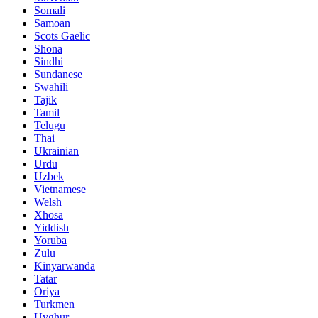
Somali
Samoan
Scots Gaelic
Shona
Sindhi
Sundanese
Swahili
Tajik
Tamil
Telugu
Thai
Ukrainian
Urdu
Uzbek
Vietnamese
Welsh
Xhosa
Yiddish
Yoruba
Zulu
Kinyarwanda
Tatar
Oriya
Turkmen
Uyghur