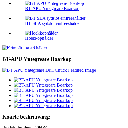
BT-APU Yntegreare Boarkop
BT-SLA sydslot einfreeshâlder
Hoekkophâlder
BT-APU Yntegreare Boarkop
Koarte beskriuwing:
Produkt hurdens: 56HRC