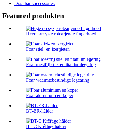
Draaibankaccessoires
Featured produkten
Hege presyzje rotearjende fingerhoed
Foar stiel- en izergieten
Foar roestfrij stiel en titaniumlegering
Foar waarmtebestindige legearing
Foar aluminium en koper
BT-ER-hâlder
BT-C Krêftige hâlder