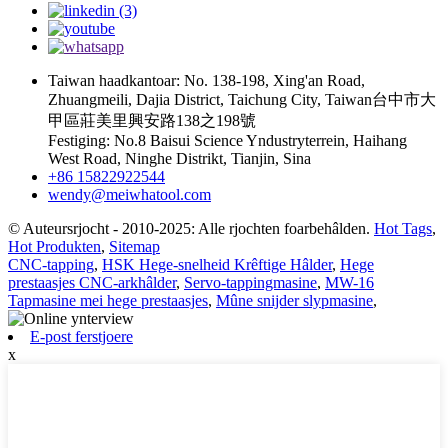
Taiwan haadkantoar: No. 138-198, Xing'an Road,
Zhuangmeili, Dajia District, Taichung City, Taiwan台中市大
甲區莊美里興安路138之198號
Festiging: No.8 Baisui Science Yndustryterrein, Haihang
West Road, Ninghe Distrikt, Tianjin, Sina
+86 15822922544
wendy@meiwhatool.com
© Auteursrjocht - 2010-2025: Alle rjochten foarbehâlden.
Hot Tags
,
Hot Produkten
,
Sitemap
CNC-tapping
,
HSK Hege-snelheid Krêftige Hâlder
,
Hege
prestaasjes CNC-arkhâlder
,
Servo-tappingmasine
,
MW-16
Tapmasine mei hege prestaasjes
,
Mûne snijder slypmasine
,
E-post ferstjoere
x