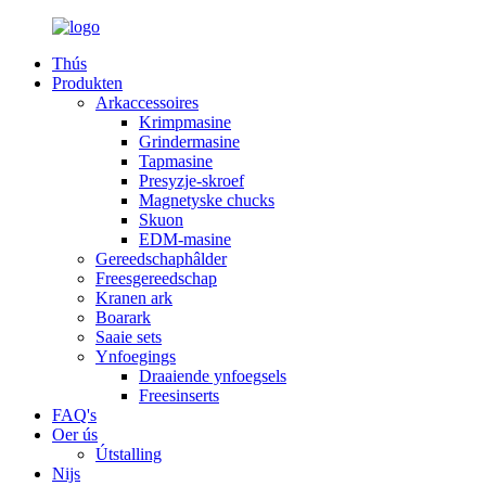
Thús
Produkten
Arkaccessoires
Krimpmasine
Grindermasine
Tapmasine
Presyzje-skroef
Magnetyske chucks
Skuon
EDM-masine
Gereedschaphâlder
Freesgereedschap
Kranen ark
Boarark
Saaie sets
Ynfoegings
Draaiende ynfoegsels
Freesinserts
FAQ's
Oer ús
Útstalling
Nijs