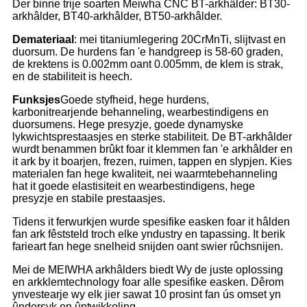
Der binne trije soarten Meiwha CNC BT-arkhâlder: BT30-
arkhâlder, BT40-arkhâlder, BT50-arkhâlder.
De
materiaal
: mei titaniumlegering 20CrMnTi, slijtvast en
duorsum. De hurdens fan 'e handgreep is 58-60 graden,
de krektens is 0.002mm oant 0.005mm, de klem is strak,
en de stabiliteit is heech.
Funksjes
Goede styfheid, hege hurdens,
karbonitrearjende behanneling, wearbestindigens en
duorsumens. Hege presyzje, goede dynamyske
lykwichtsprestaasjes en sterke stabiliteit. De BT-arkhâlder
wurdt benammen brûkt foar it klemmen fan 'e arkhâlder en
it ark by it boarjen, frezen, ruimen, tappen en slypjen. Kies
materialen fan hege kwaliteit, nei waarmtebehanneling
hat it goede elastisiteit en wearbestindigens, hege
presyzje en stabile prestaasjes.
Tidens it ferwurkjen wurde spesifike easken foar it hâlden
fan ark fêststeld troch elke yndustry en tapassing. It berik
farieart fan hege snelheid snijden oant swier rûchsnijen.
Mei de MEIWHA arkhâlders biedt Wy de juste oplossing
en arkklemtechnology foar alle spesifike easken. Dêrom
ynvestearje wy elk jier sawat 10 prosint fan ús omset yn
ûndersyk en ûntwikkeling.