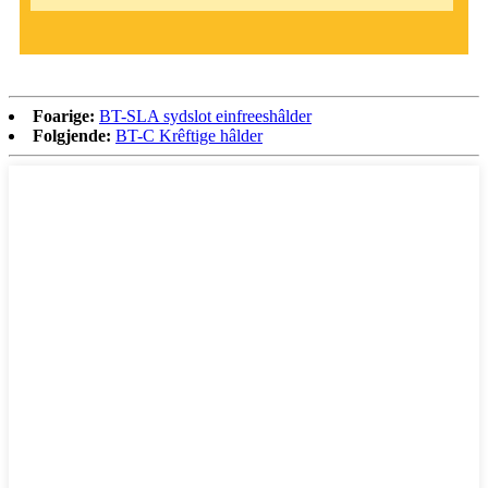
Foarige:
BT-SLA sydslot einfreeshâlder
Folgjende:
BT-C Krêftige hâlder