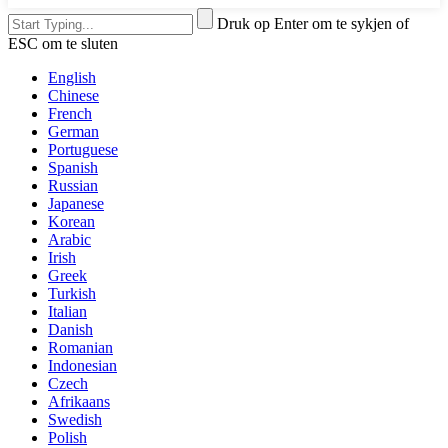
Druk op Enter om te sykjen of
ESC om te sluten
English
Chinese
French
German
Portuguese
Spanish
Russian
Japanese
Korean
Arabic
Irish
Greek
Turkish
Italian
Danish
Romanian
Indonesian
Czech
Afrikaans
Swedish
Polish