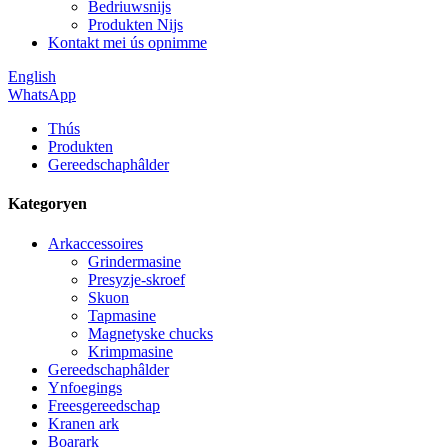
Bedriuwsnijs
Produkten Nijs
Kontakt mei ús opnimme
English
WhatsApp
Thús
Produkten
Gereedschaphâlder
Kategoryen
Arkaccessoires
Grindermasine
Presyzje-skroef
Skuon
Tapmasine
Magnetyske chucks
Krimpmasine
Gereedschaphâlder
Ynfoegings
Freesgereedschap
Kranen ark
Boarark