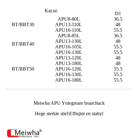
Kat.nr.
D1
APU8-80L
36.5
BT/BBT30
APU13-110L
48
APU16-110L
55.5
APU8-85L
36.5
APU13-130L
48
BT/BBT40
APU16-105L
55.5
APU16-130L
55.5
APU13-120L
48
APU13-180L
48
BT/BBT50
APU16-120L
55.5
APU16-130L
55.5
APU16-180L
55.5
Meiwha APU Yntegreare boarchuck
Hege sterkte stiel\Effisjint en stabyl