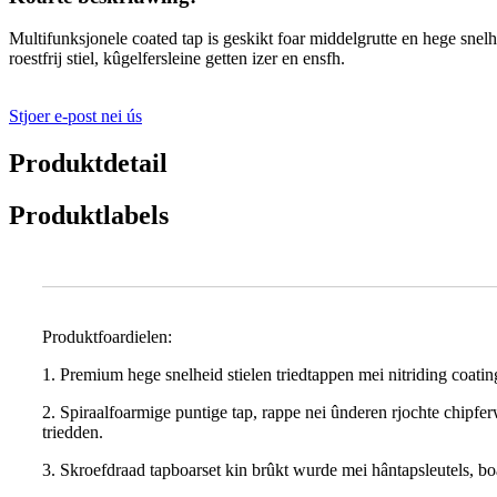
Multifunksjonele coated tap is geskikt foar middelgrutte en hege snelh
roestfrij stiel, kûgelfersleine getten izer en ensfh.
Stjoer e-post nei ús
Produktdetail
Produktlabels
Produktfoardielen:
1. Premium hege snelheid stielen triedtappen mei nitriding coating,
2. Spiraalfoarmige puntige tap, rappe nei ûnderen rjochte chipferw
triedden.
3. Skroefdraad tapboarset kin brûkt wurde mei hântapsleutels, bo