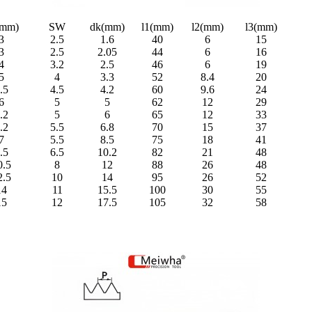
(mm)
SW
dk(mm)
l1(mm)
l2(mm)
l3(mm)
3
2.5
1.6
40
6
15
3
2.5
2.05
44
6
16
4
3.2
2.5
46
6
19
5
4
3.3
52
8.4
20
.5
4.5
4.2
60
9.6
24
6
5
5
62
12
29
.2
5
6
65
12
33
.2
5.5
6.8
70
15
37
7
5.5
8.5
75
18
41
.5
6.5
10.2
82
21
48
0.5
8
12
88
26
48
2.5
10
14
95
26
52
14
11
15.5
100
30
55
15
12
17.5
105
32
58