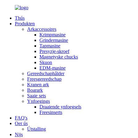
Thús
Produkten
Arkaccessoires
Krimpmasine
Grindermasine
Tapmasine
Presyzje-skroef
Magnetyske chucks
Skuon
EDM-masine
Gereedschaphâlder
Freesgereedschap
Kranen ark
Boarark
Saaie sets
Ynfoegings
Draaiende ynfoegsels
Freesinserts
FAQ's
Oer ús
Útstalling
Nijs