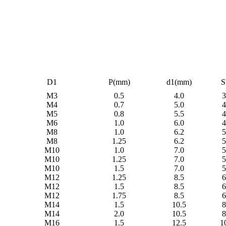
D1
P(mm)
d1(mm)
M3
0.5
4.0
3
M4
0.7
5.0
4
M5
0.8
5.5
4
M6
1.0
6.0
4
M8
1.0
6.2
5
M8
1.25
6.2
5
M10
1.0
7.0
5
M10
1.25
7.0
5
M10
1.5
7.0
5
M12
1.25
8.5
6
M12
1.5
8.5
6
M12
1.75
8.5
6
M14
1.5
10.5
8
M14
2.0
10.5
8
M16
1.5
12.5
1