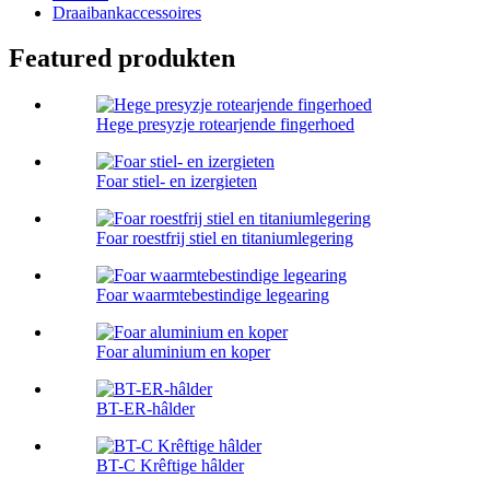
Draaibankaccessoires
Featured produkten
Hege presyzje rotearjende fingerhoed
Foar stiel- en izergieten
Foar roestfrij stiel en titaniumlegering
Foar waarmtebestindige legearing
Foar aluminium en koper
BT-ER-hâlder
BT-C Krêftige hâlder