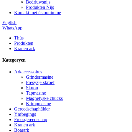
Bedriuwsnijs
Produkten Nijs
Kontakt mei ús opnimme
English
WhatsApp
Thús
Produkten
Kranen ark
Kategoryen
Arkaccessoires
Grindermasine
Presyzje-skroef
Skuon
Tapmasine
Magnetyske chucks
Krimpmasine
Gereedschaphâlder
Ynfoegings
Freesgereedschap
Kranen ark
Boarark