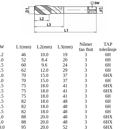
Nûmer
TAP
SW
L1(mm)
L2(mm)
L3(mm)
fan fluit
tolerânsje
.2
46
10.0
19
3
6H
.0
52
8.4
20
3
6H
.5
60
9.6
24
3
6H
.5
62
12.0
29
3
6H
.0
70
15.0
37
3
6HX
.0
70
15.0
37
3
6H
.5
75
18.0
41
3
6HX
.5
75
18.0
41
3
6HX
.5
75
18.0
41
3
6H
.5
82
18.0
48
3
6H
.5
82
18.0
48
3
6H
.5
82
18.0
48
3
6H
.0
88
20.0
48
3
6HX
.0
88
20.0
48
3
6HX
0.0
95
20.0
52
3
6HX