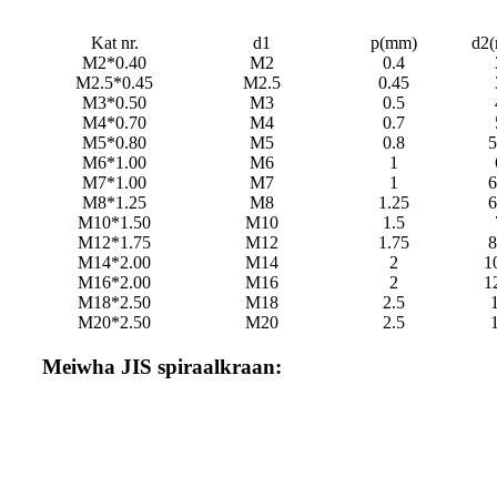
Kat nr.
d1
p(mm)
d2
M2*0.40
M2
0.4
M2.5*0.45
M2.5
0.45
M3*0.50
M3
0.5
M4*0.70
M4
0.7
M5*0.80
M5
0.8
5
M6*1.00
M6
1
M7*1.00
M7
1
6
M8*1.25
M8
1.25
6
M10*1.50
M10
1.5
M12*1.75
M12
1.75
8
M14*2.00
M14
2
1
M16*2.00
M16
2
1
M18*2.50
M18
2.5
M20*2.50
M20
2.5
Meiwha JIS spiraalkraan: