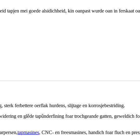
eid tapjen mei goede alsidichheid, kin oanpast wurde oan in ferskaat oan
 sterk ferbettere oerflak hurdens, slijtage en korrosjebestriding.
idering en glêde tapûnderfining foar trochgeande gatten, geweldich foar 
arpersen,
tapmasines
, CNC- en freesmasines, handich foar fluch en pres