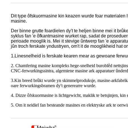
Dit type ôfskuormasine kin keazen wurde foar materialen lyk
masine.
Der binne grutte foardielen dy't te heljen binne mei it br
syklus fan 'e ôfkantmasine wurket rap, sadat de proseduere 
perioade mooglik is. Mei it stevige ûntwerp fan 'e apparat
jûn troch ferskate yndustryen, om't it de mooglikheid hat o
1.Linesnelheid is ferskate kearen mear as gewoane ferwu
2. Chamfering masine kompleks hege-snelheid buroblêd nettsjinst
CNC-ferwurkingssintra, algemiene masine ark apparatuer ûnderd
3.Kin breed brûkt wurde yn skimmelproduksje, masine-arkfabrikant
oare ferwurkingsbramen dy't generearre wurde.
4. Dizze ôfskuormasine is lichtgewicht, maklik te betsjinjen, kin 
5. Om it neidiel fan besteande masines en elektryske ark te oerwin