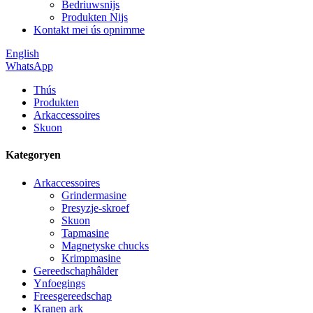
Bedriuwsnijs
Produkten Nijs
Kontakt mei ús opnimme
English
WhatsApp
Thús
Produkten
Arkaccessoires
Skuon
Kategoryen
Arkaccessoires
Grindermasine
Presyzje-skroef
Skuon
Tapmasine
Magnetyske chucks
Krimpmasine
Gereedschaphâlder
Ynfoegings
Freesgereedschap
Kranen ark