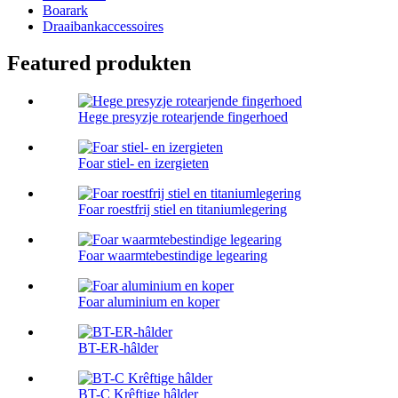
Boarark
Draaibankaccessoires
Featured produkten
Hege presyzje rotearjende fingerhoed
Foar stiel- en izergieten
Foar roestfrij stiel en titaniumlegering
Foar waarmtebestindige legearing
Foar aluminium en koper
BT-ER-hâlder
BT-C Krêftige hâlder