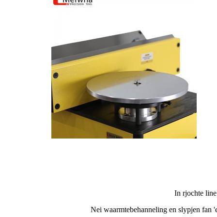
In rjochte line
Nei waarmtebehanneling en slypjen fan 'e