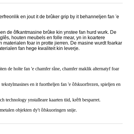
reonlik en jout it de brûker grip by it behanneljen fan 'e
s men de ôfkantmasine brûke kin ynstee fan hurd wurk. De
 glês, houten meubels en folle mear, yn in koartere
 materialen foar in protte jierren. De masine wurdt foarkar
erialen fan hege kwaliteit kin leverje.
en de holte fan 'e chamfer râne, chamfer maklik alternatyf foar
stylmasines en it fuortheljen fan 'e ôfskuorfrezen, spieljen en
h technology ynstalleare kaarten tiid, krêft besparret.
 metalen objekten dy't ôfskuoringen snije.