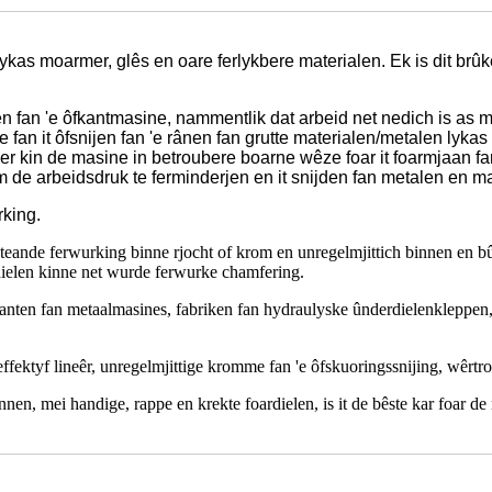
as moarmer, glês en oare ferlykbere materialen. Ek is dit brûkerf
ûken fan 'e ôfkantmasine, nammentlik dat arbeid net nedich is a
fan it ôfsnijen fan 'e rânen fan grutte materialen/metalen lykas
uer kin de masine in betroubere boarne wêze foar it foarmjaan fan
m de arbeidsdruk te ferminderjen en it snijden fan metalen en mat
rking.
eande ferwurking binne rjocht of krom en unregelmjittich binnen en bût
ielen kinne net wurde ferwurke chamfering.
en fan metaalmasines, fabriken fan hydraulyske ûnderdielenkleppen, tek
effektyf lineêr, unregelmjittige kromme fan 'e ôfskuoringssnijing, wêrtroc
nen, mei handige, rappe en krekte foardielen, is it de bêste kar foar de