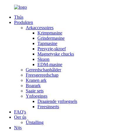
Thús
Produkten
Arkaccessoires
Krimpmasine
Grindermasine
Tapmasine
Presyzje-skroef
Magnetyske chucks
Skuon
EDM-masine
Gereedschaphâlder
Freesgereedschap
Kranen ark
Boarark
Saaie sets
Ynfoegings
Draaiende ynfoegsels
Freesinserts
FAQ's
Oer ús
Útstalling
Nijs