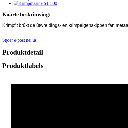
Koarte beskriuwing:
Krimpfit brûkt de útwreidings- en krimpeigenskippen fan metaa
Stjoer e-post nei ús
Produktdetail
Produktlabels