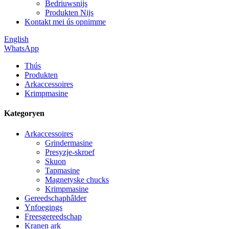
Bedriuwsnijs
Produkten Nijs
Kontakt mei ús opnimme
English
WhatsApp
Thús
Produkten
Arkaccessoires
Krimpmasine
Kategoryen
Arkaccessoires
Grindermasine
Presyzje-skroef
Skuon
Tapmasine
Magnetyske chucks
Krimpmasine
Gereedschaphâlder
Ynfoegings
Freesgereedschap
Kranen ark