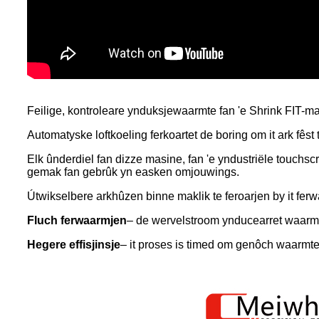
Feilige, kontroleare ynduksjewaarmte fan 'e Shrink FIT-mas
Automatyske loftkoeling ferkoartet de boring om it ark fêst 
Elk ûnderdiel fan dizze masine, fan 'e yndustriële touchs
gemak fan gebrûk yn easken omjouwings.
Útwikselbere arkhûzen binne maklik te feroarjen by it fer
Fluch ferwaarmjen
– de wervelstroom ynducearret waarmte
Hegere effisjinsje
– it proses is timed om genôch waarmte 