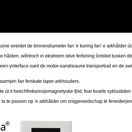
ine wreidet de binnendiameter fan 'e boring fan' e arkhâlder út
te hâlden, wêrtroch in ekstreem stive ferbining ûntstiet tusken de 
creen-ynterface oant de motor-oandreaune transportrail en de sw
waarmjen fan ferskate taper-arkhouders.
 út it heechfrekwinsjemagnetyske fjild, foar koarte syklustiden
ta te passen op 'e arkhâlder om snijgereedschap te ferwiderjen,