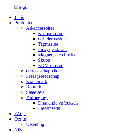
Thús
Produkten
Arkaccessoires
Krimpmasine
Grindermasine
Tapmasine
Presyzje-skroef
Magnetyske chucks
Skuon
EDM-masine
Gereedschaphâlder
Freesgereedschap
Kranen ark
Boarark
Saaie sets
Ynfoegings
Draaiende ynfoegsels
Freesinserts
FAQ's
Oer ús
Útstalling
Nijs